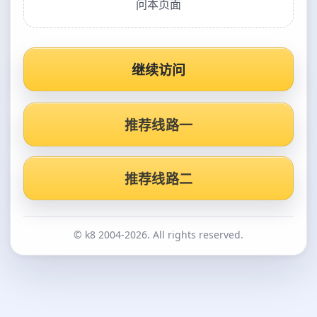
问本页面
继续访问
推荐线路一
推荐线路二
© k8 2004-2026. All rights reserved.